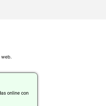
u web.
das online con