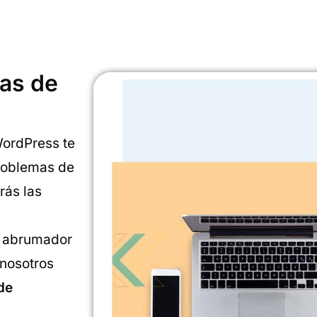
das de
WordPress te
problemas de
rás las
o abrumador
 nosotros
de