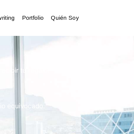
riting
Portfolio
Quién Soy
ecibir tu regalo.
tio equivocado.