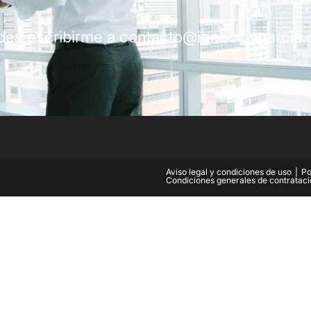
edes escribirme a contacto@ignacioygarcia
Aviso legal y condiciones de uso
Po
Condiciones generales de contratac