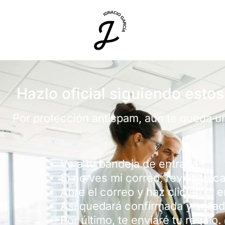
Hazlo oficial siguiendo estos
Por protección antispam, aún te queda un 
Ve a tu bandeja de entrada.
Si no ves mi correo, revisa tu c
Abre el correo y haz clic en el 
Así quedará confirmada y sellad
Por último, te enviaré tu regalo.