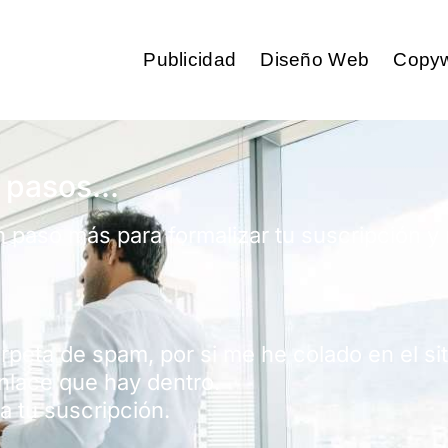
Publicidad
Diseño Web
Copyw
 pasos...
paso más para formalizar tu suscripción y r
arpeta de spam, por si me he colado en el si
enlace que hay dentro.
a tu suscripción.